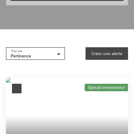
Type de bien
Localisation
Budget min (€)
Trier par
Créer une alerte
Budget max (€)
Pertinence
Surface min (m²)
Rechercher
Spécial investisseur