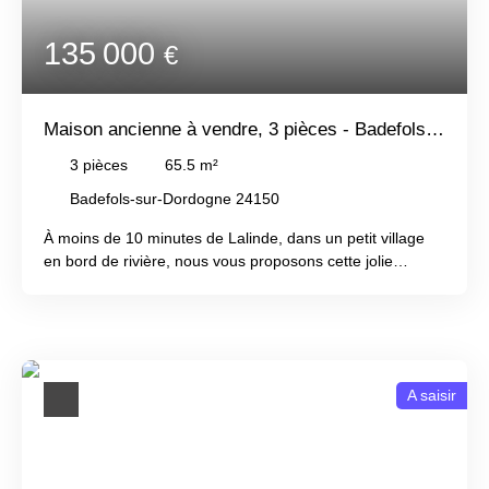
135 000
€
Maison ancienne à vendre, 3 pièces - Badefols-
sur-Dordogne 24150
3
pièces
65.5
m²
Badefols-sur-Dordogne 24150
À moins de 10 minutes de Lalinde, dans un petit village
en bord de rivière, nous vous proposons cette jolie
maison traditionnelle en pierre avec jardin. Au rez-de-
chaussée : cuisine avec espace repas en 1ère étage vous
trouvez le séjour donnant sur le jardin. Au deuxième
étage, une chambre avec salle d'eau et WC. Idéal pour
un premier achat ou une résidence secondaire avec un
A saisir
potentiel locatif. Tout-à-l'égout et avec double vitrage. À
voir absolument !