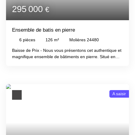
295 000
€
Ensemble de batis en pierre
6
pièces
126
m²
Molières 24480
Baisse de Prix - Nous vous présentons cet authentique et
magnifique ensemble de bâtiments en pierre. Situé en
campagne, à quelques minutes d'un village avec
quelques commerces. Environnement calme et serein,
sans voisinage immédiat. Elle comprend 4 chambres, un
spacieux séjour, une salle à manger, une cuisine, une
salle de bains et des toilettes. Répartie sur 3 niveaux, elle
A saisir
bénéficie d'une belle terrasse accessible depuis la
cuisine. Ancien séchoir à tabac, avec ancienne installation
d'une piscine, actuellement non vérifiée qu'elle
fonctionne. Grande grange indépendante offrant de
multiples possibilités. Chauffage au sol au rez-de-
chaussée et radiateurs au gaz aux étages. Double
vitrage. Le tout sur un terrain de 4 231 m2.