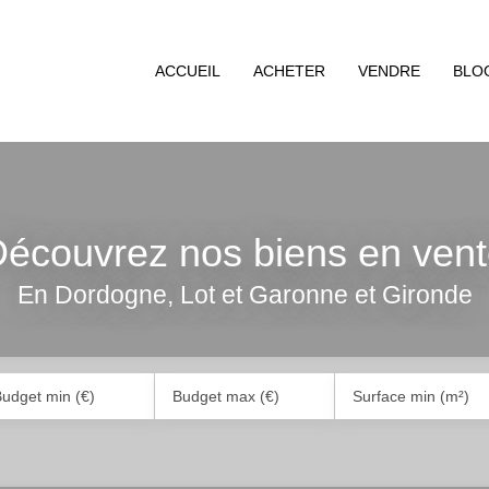
ACCUEIL
ACHETER
VENDRE
BLO
écouvrez nos biens en ven
En Dordogne, Lot et Garonne et Gironde
udget min (€)
Budget max (€)
Surface min (m²)