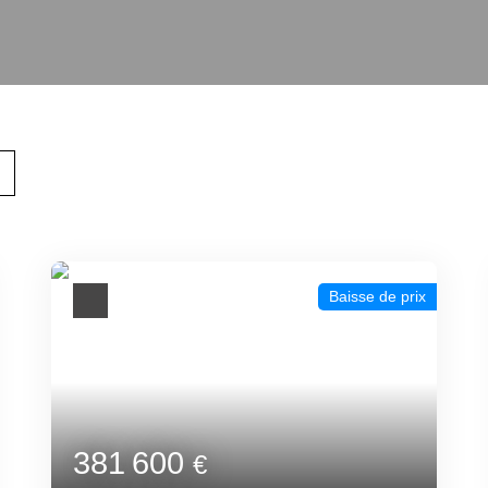
Baisse de prix
381 600
€