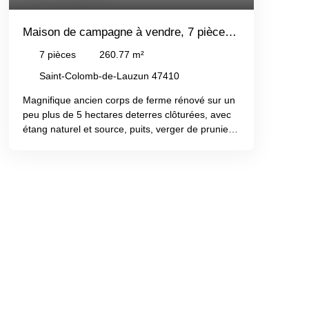
Maison de campagne à vendre, 7 pièces -
Saint-Colomb-de-Lauzun 47410
7
pièces
260.77
m²
Saint-Colomb-de-Lauzun 47410
Magnifique ancien corps de ferme rénové sur un
peu plus de 5 hectares deterres clôturées, avec
étang naturel et source, puits, verger de pruniers.
Lamaison d'habitation comprend véranda, grand
séjour et cuisine ouverte, quatrechambres, deux
salles de bain, deux wc séparés, mezzanine, un
grand studiopour recevoir ou louer et des
bâtiments dépendances. La toiture de la maison
etde la grange sont neuves (2025 et 2018),
chauffage central par pompe àchaleur, poêle à
bois et poêle à pellets, fenêtres en double
vitrage,assainissement individuel via
microstation, chauffe-eau thermodynamique
reliéa un système avec panneaux solaires. A voir
absolument!