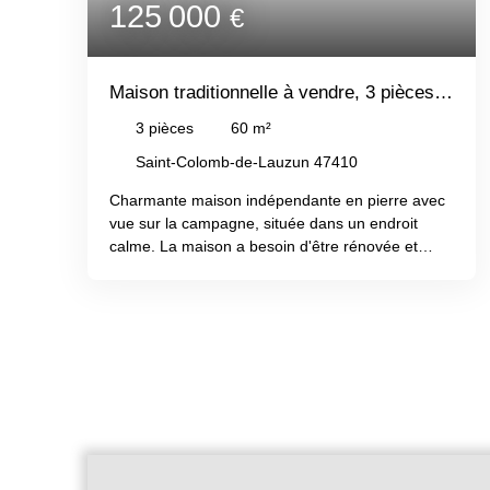
125 000
€
hors voirie ajoutent au confort quotidien, tandis
que le vaste terrain offre des possibilités infinies
pour le jardinage, l’élevage d’animaux ou pour
profiter d’un mode de vie rural paisible.
Maison traditionnelle à vendre, 3 pièces -
Saint-Colomb-de-Lauzun 47410
3
pièces
60
m²
Saint-Colomb-de-Lauzun 47410
Charmante maison indépendante en pierre avec
vue sur la campagne, située dans un endroit
calme. La maison a besoin d'être rénovée et
comprend : Buanderie, Cuisine, Salon, Bureau,
Chambre, Salle de douche, WC séparé,
Chaufferie, Atelier avec grange attenante qui
pourrait créer un espace habitable
supplémentaire. La propriété est située au bout
d'une longue allée/Chemin avec un jardin de 3
500m2. Surface habitable : 60m2