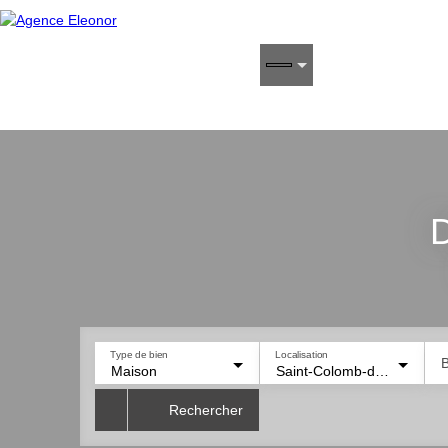
D
Type de bien
Localisation
B
Maison
Saint-Colomb-de-Lauzun (47410)
Rechercher