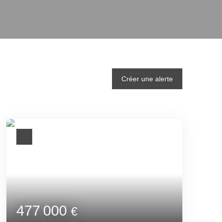
Créer une alerte
477 000
€