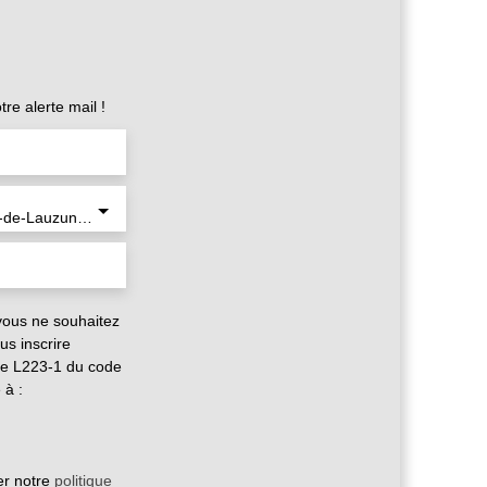
e alerte mail !
Saint-Colomb-de-Lauzun (47410)
vous ne souhaitez
us inscrire
cle L223-1 du code
 à :
er notre
politique