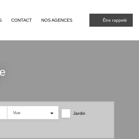
G
CONTACT
NOS AGENCES
Être rappelé
te
Vue
Jardin