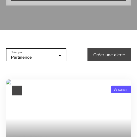
Type de bien
Maison
Localisation
Fumel (47500)
Budget min (€)
Trier par
Créer une alerte
Budget max (€)
Pertinence
Surface min (m²)
Vue
A saisir
Jardin
Rechercher