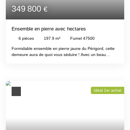
349 800
€
Ensemble en pierre avec hectares
6
pièces
197.9
m²
Fumel 47500
Formidable ensemble en pierre jaune du Périgord, cette
demeure aura de quoi vous séduire ! Avec un beau
potentiel, cette propriété de charme est à rénover pour la
majeure partie mais est habitable grâce à ses spacieuses
cuisine et pièce de vie, sa chambre et sa salle d'eau
rénovés avec gout. Enormément de charme pour cette
propriété grâce aux pierres apparentes, aux poutres,
Idéal 1er achat
éviers en pierre et cheminées etc. Le domaine est
modulable selon les gouts : Une maisonnette attenante à
rénover, une grange attenante, un agréable préau, une
grange séparée, des porcheries etc. De plus une grenier
avec une belle hauteur sous combles vous offre la
possibilité d'ajouter encore 2/3 pièces ! A vous de
développer votre projet dans ce cadre idyllique ; dernière