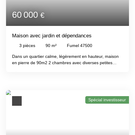
maison d'un petit hameau avec vus sur vos propres terres
vallonnées. Plus de 11 hectares principalement de
60 000
€
prairies et quelques bois. De multiples points d'eau
faciliteront vos projets d'élevage, de maraichage; Etang,
source et puits. A voir absolument !
Maison avec jardin et dépendances
3
pièces
90
m²
Fumel 47500
Dans un quartier calme, légèrement en hauteur, maison
en pierre de 90m2 2 chambres avec diverses petites
dépendances sur 5. 445m2 de terrain en paliers en
périphérie de Fumel. Chauffage central au gaz de ville /
DPE en D + tout à l'égout. A voir sans tarder ! In a quiet
estate, slightly elevated, 90m² stone house with
2bedrooms and various small outbuildings on 1. 36 acre
Spécial investisseur
of sloping land on the outskirts of Fumel. Town gas central
heating / Energy efficiency report in D + Mains drainage.
A must see !