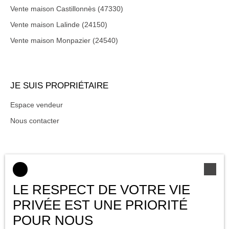
Vente maison Castillonnès (47330)
Vente maison Lalinde (24150)
Vente maison Monpazier (24540)
JE SUIS PROPRIÉTAIRE
Espace vendeur
Nous contacter
INFORMATIONS
Nos honoraires
LE RESPECT DE VOTRE VIE
Mentions légales
PRIVÉE EST UNE PRIORITÉ
Politique de confidentialité
POUR NOUS