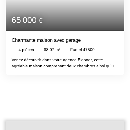
65 000
€
Charmante maison avec garage
4
pièces
68.07
m²
Fumel 47500
Venez découvrir dans votre agence Eleonor, cette
agréable maison comprenant deux chambres ainsi qu'un
garage idéal pour un investissement ou un premier achat.
Cette maison se compose d'une entrée donnant accès à
la cuisine et au séjour. À l'étage, vous trouverez deux
grandes chambres ainsi qu'une salle d'eau avec WC.
Une cave, un garage, un jardin attenant à la maison mais
sans accès direct, ainsi qu'une dépendance viennent
compléter ce bien.