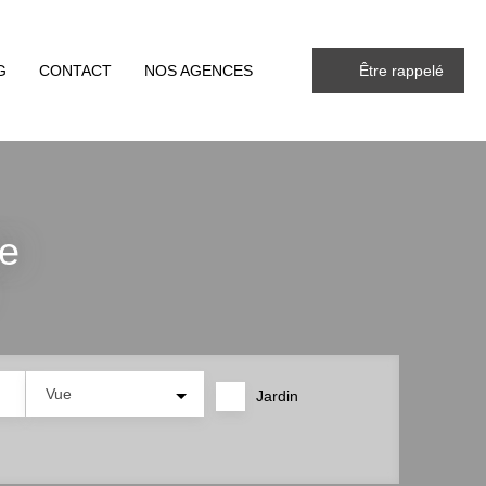
G
CONTACT
NOS AGENCES
Être rappelé
te
Vue
Jardin