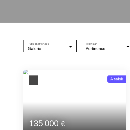
Type d'affichage
Trier par
Galerie
Pertinence
A saisir
135 000
€