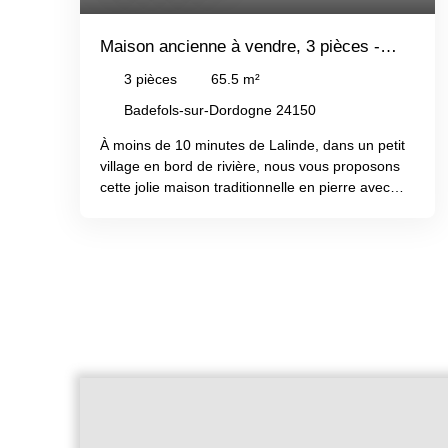
Maison ancienne à vendre, 3 pièces -
Badefols-sur-Dordogne 24150
3
pièces
65.5
m²
Badefols-sur-Dordogne 24150
À moins de 10 minutes de Lalinde, dans un petit
village en bord de rivière, nous vous proposons
cette jolie maison traditionnelle en pierre avec
jardin. Au rez-de-chaussée : cuisine avec espace
repas en 1ère étage vous trouvez le séjour
donnant sur le jardin. Au deuxième étage, une
chambre avec salle d'eau et WC. Idéal pour un
premier achat ou une résidence secondaire avec
un potentiel locatif. Tout-à-l'égout et avec double
vitrage. À voir absolument !