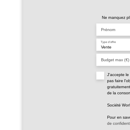
Ne manquez plu
Prénom
Type d'offre
Vente
Budget max (€)
J'accepte l
pas faire l'
gratuitement
de la consom
Société Wor
Pour en savo
de confidenti