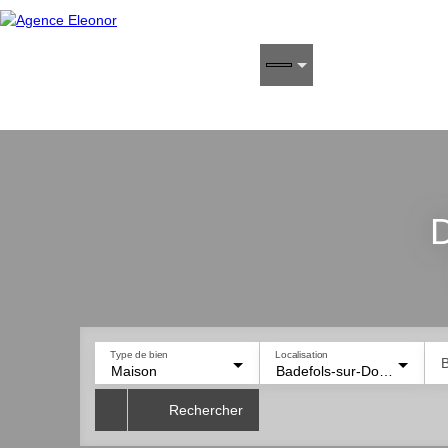
D
Type de bien
Localisation
B
Maison
Badefols-sur-Dordogne (24150)
Rechercher