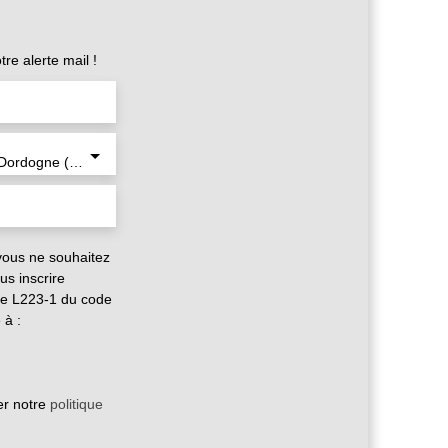
e alerte mail !
Badefols-sur-Dordogne (24150)
vous ne souhaitez
us inscrire
cle L223-1 du code
 à :
er notre
politique