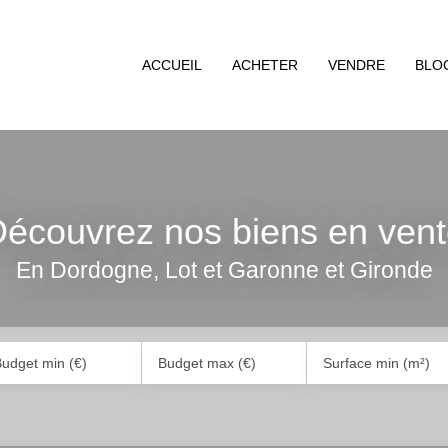
ACCUEIL
ACHETER
VENDRE
BLO
écouvrez nos biens en ven
En Dordogne, Lot et Garonne et Gironde
udget min (€)
Budget max (€)
Surface min (m²)