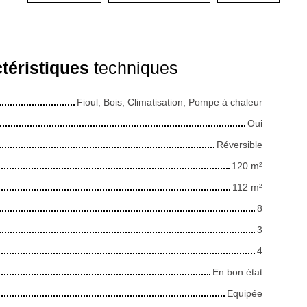
téristiques
techniques
Fioul, Bois, Climatisation, Pompe à chaleur
Oui
Réversible
120
m²
112
m²
8
3
4
En bon état
Equipée