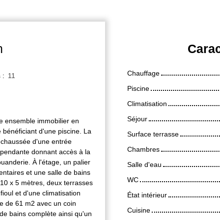
n
Carac
Chauffage
s
:
11
Piscine
Climatisation
Séjour
ue ensemble immobilier en
bénéficiant d'une piscine. La
Surface terrasse
-chaussée d'une entrée
Chambres
épendante donnant accès à la
anderie. À l'étage, un palier
Salle d'eau
taires et une salle de bains
WC
 10 x 5 mètres, deux terrasses
ioul et d'une climatisation
État intérieur
re de 61 m2 avec un coin
Cuisine
de bains complète ainsi qu'un