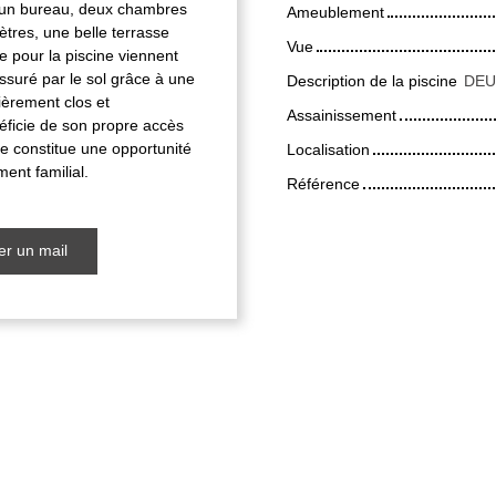
r un bureau, deux chambres
Ameublement
tres, une belle terrasse
Vue
e pour la piscine viennent
ssuré par le sol grâce à une
Description de la piscine
ièrement clos et
Assainissement
ficie de son propre accès
e constitue une opportunité
Localisation
ent familial.
Référence
r un mail