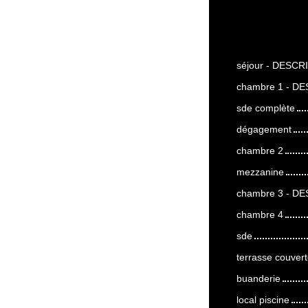
séjour - DESCRI
chambre 1 - DE
sde complète
dégagement
chambre 2
mezzanine
chambre 3 - DE
chambre 4
sde
terrasse couver
buanderie
local piscine