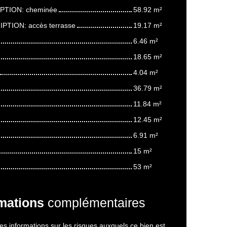
IPTION: cheminée
58.92 m²
IPTION: accès terrasse
19.17 m²
6.46 m²
18.65 m²
4.04 m²
36.79 m²
11.84 m²
12.45 m²
6.91 m²
15 m²
53 m²
mations
complémentaires
s informations sur les risques auxquels ce bien est