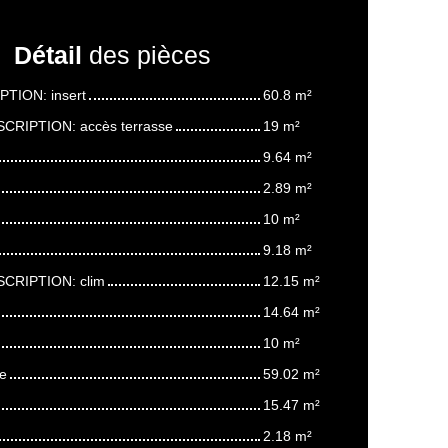
Détail
des pièces
PTION: insert
60.8 m²
SCRIPTION: accès terrasse
19 m²
9.64 m²
2.89 m²
10 m²
9.18 m²
SCRIPTION: clim
12.15 m²
14.64 m²
10 m²
te
59.02 m²
15.47 m²
2.18 m²