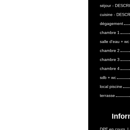
séjour - DESCR
cuisine - DESCR
dégagement
chambre 1
salle d'eau + wc
chambre 2
chambre 3
chambre 4
sdb + wc
local piscine
terrasse
Infor
DPE en cours. Le