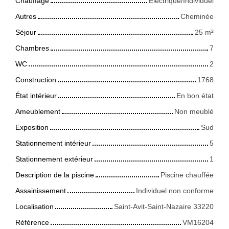
Chauffage
Electrique/Individuel
Autres
Cheminée
Séjour
25
m²
Chambres
7
WC
2
Construction
1768
État intérieur
En bon état
Ameublement
Non meublé
Exposition
Sud
Stationnement intérieur
5
Stationnement extérieur
1
Description de la piscine
Piscine chauffée
Assainissement
Individuel non conforme
Localisation
Saint-Avit-Saint-Nazaire 33220
Référence
VM16204