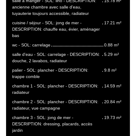
salle à manger - SOL: lino - DESCRIPTION:
15.78 m²
ancienne chambre avec salle d'eau,
tuyauterie toujours accessible, radiateur
cuisine / séjour - SOL: jong de mer -
17.21 m²
DESCRIPTION: chauffe eau, évier, aménager
bas
wc - SOL: carrelage
0.88 m²
salle d'eau - SOL: carrelage - DESCRIPTION:
5.29 m²
douche, 2 lavabos, radiateur
palier - SOL: plancher - DESCRIPTION:
9.8 m²
trappe comble
chambre 1 - SOL: plancher - DESCRIPTION:
14.59 m²
radiateur
chambre 2 - SOL: plancher - DESCRIPTION:
20.84 m²
radiateur, vue campagne
chambre 3 - SOL: jong de mer -
19.73 m²
DESCRIPTION: dressing, placards, accès
jardin