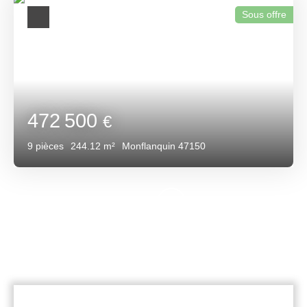
Sous offre
472 500
€
9
pièces
244.12
m²
Monflanquin 47150