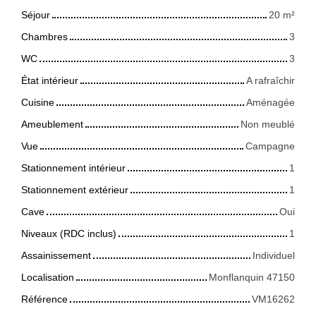
Séjour
20
m²
Chambres
3
WC
3
État intérieur
A rafraîchir
Cuisine
Aménagée
Ameublement
Non meublé
Vue
Campagne
Stationnement intérieur
1
Stationnement extérieur
1
Cave
Oui
Niveaux (RDC inclus)
1
Assainissement
Individuel
Localisation
Monflanquin 47150
Référence
VM16262