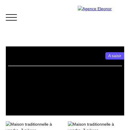
A saisir
ACCUEIL
ACHETER
VENDRE
BLOG
CONTACT
Être rappelé