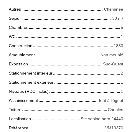
Autres
Cheminée
Séjour
30
m²
Chambres
5
WC
1
Construction
1850
Ameublement
Non meublé
Exposition
Sud-Ouest
Stationnement intérieur
2
Stationnement extérieur
1
Niveaux (RDC inclus)
1
Assainissement
Tout à l'égout
Toiture
Canales
Localisation
Ste sabine born 24440
Référence
VM13376