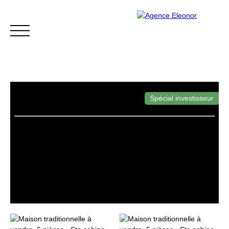
Spécial investisseur
ACCUEIL
ACHETER
VENDRE
BLOG
CONTACT
Être rappelé