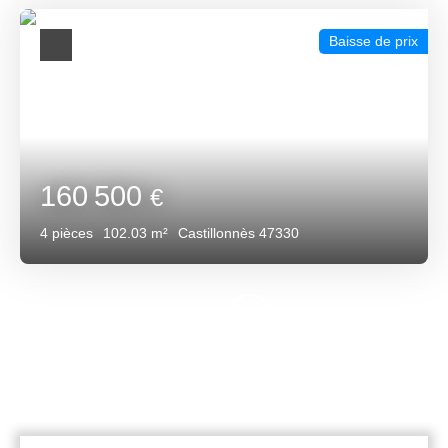
Baisse de prix
160 500
€
4
pièces
102.03
m²
Castillonnès 47330