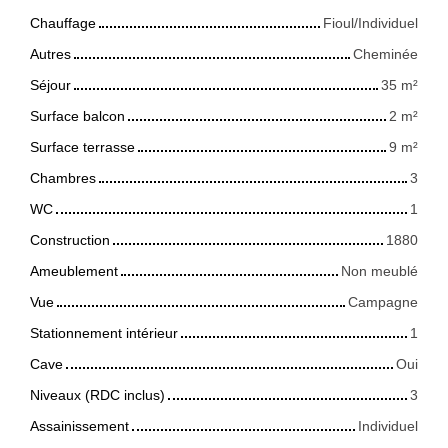
Chauffage
Fioul/Individuel
Autres
Cheminée
Séjour
35
m²
Surface balcon
2
m²
Surface terrasse
9
m²
Chambres
3
WC
1
Construction
1880
Ameublement
Non meublé
Vue
Campagne
Stationnement intérieur
1
Cave
Oui
Niveaux (RDC inclus)
3
Assainissement
Individuel