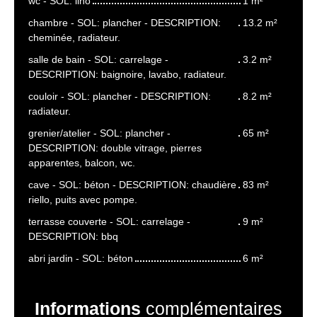
wc - SOL: lino
1 m²
chambre - SOL: plancher - DESCRIPTION:
13.2 m²
cheminée, radiateur.
salle de bain - SOL: carrelage -
3.2 m²
DESCRIPTION: baignoire, lavabo, radiateur.
couloir - SOL: plancher - DESCRIPTION:
8.2 m²
radiateur.
grenier/atelier - SOL: plancher -
65 m²
DESCRIPTION: double vitrage, pierres
apparentes, balcon, wc.
cave - SOL: béton - DESCRIPTION: chaudière
83 m²
riello, puits avec pompe.
terrasse couverte - SOL: carrelage -
9 m²
DESCRIPTION: bbq
abri jardin - SOL: béton
6 m²
Informations
complémentaires