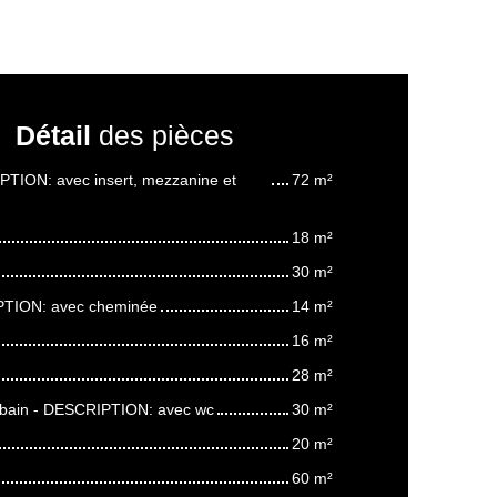
Détail
des pièces
PTION: avec insert, mezzanine et
72 m²
18 m²
30 m²
PTION: avec cheminée
14 m²
16 m²
28 m²
de bain - DESCRIPTION: avec wc
30 m²
20 m²
60 m²