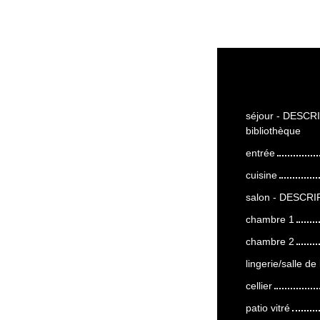
séjour - DESCRI
bibliothèque
entrée
cuisine
salon - DESCRI
chambre 1
chambre 2
lingerie/salle 
cellier
patio vitré