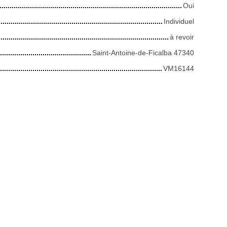
Oui
Individuel
à revoir
Saint-Antoine-de-Ficalba 47340
VM16144