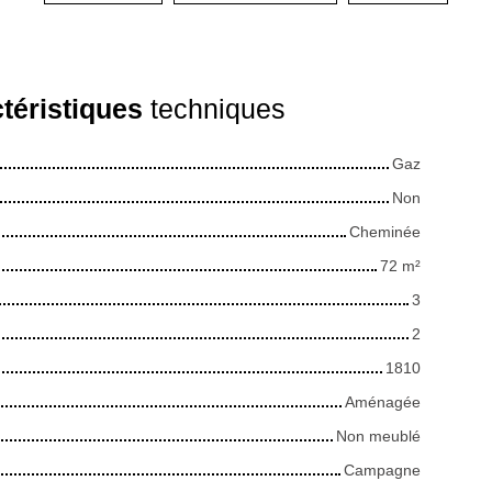
téristiques
techniques
Gaz
Non
Cheminée
72
m²
3
2
1810
Aménagée
Non meublé
Campagne