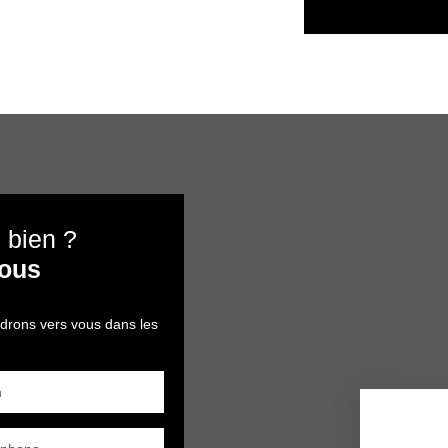
 bien ?
nous
ndrons vers vous dans les
m