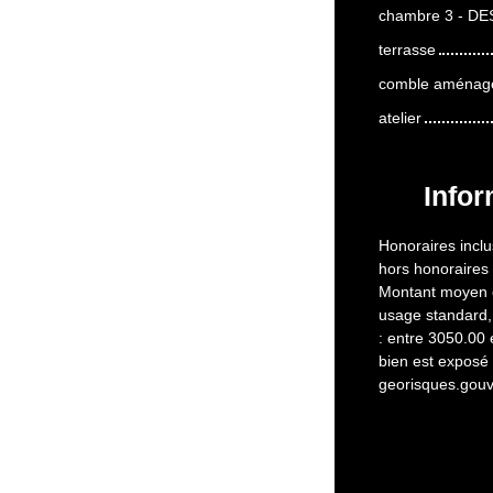
chambre 3 - DES
terrasse
comble aménag
atelier
Infor
Honoraires inclu
hors honoraires
Montant moyen e
usage standard, 
: entre 3050.00 
bien est exposé 
georisques.gouv.