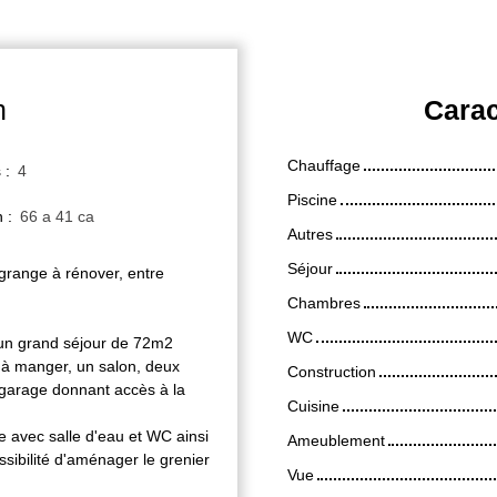
n
Carac
Chauffage
s
:
4
Piscine
n
:
66 a 41 ca
Autres
Séjour
grange à rénover, entre
Chambres
WC
un grand séjour de 72m2
 à manger, un salon, deux
Construction
garage donnant accès à la
Cuisine
 avec salle d'eau et WC ainsi
Ameublement
sibilité d'aménager le grenier
Vue