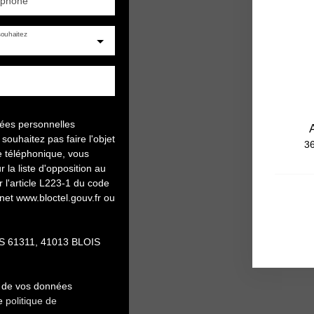
éphone
ouhaitez
nées personnelles
uhaitez pas faire l'objet
36
e téléphonique, vous
 la liste d'opposition au
l'article L223-1 du code
rnet www.bloctel.gouv.fr ou
 CS 61311, 41013 BLOIS
nt de vos données
re
politique de