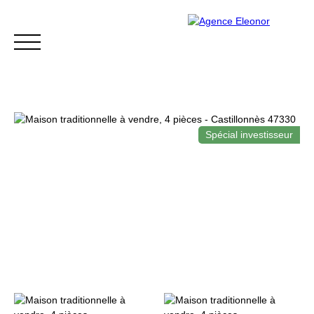
Spécial investisseur
ACCUEIL
ACHETER
VENDRE
BLOG
CONTACT
Être rappelé