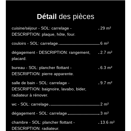
Détail
des pièces
cuisine/séjour - SOL: carrelage -
29 m²
DESCRIPTION: plaque, hôte, four.
couloirs - SOL: carrelage
6 m²
dégagement - DESCRIPTION: rangement,
2.7 m²
placard.
bureau - SOL: plancher flottant -
6.3 m²
DESCRIPTION: pierre apparente.
salle de bain - SOL: carrelage -
9.7 m²
DESCRIPTION: baignoire, lavabo, bider,
radiateur à rénover.
wc - SOL: carrelage
2 m²
dégagement - SOL: carrelage
3 m²
chambre - SOL: plancher flottant -
13.6 m²
DESCRIPTION: radiateur.