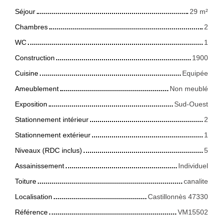
Séjour
29
m²
Chambres
2
WC
1
Construction
1900
Cuisine
Equipée
Ameublement
Non meublé
Exposition
Sud-Ouest
Stationnement intérieur
2
Stationnement extérieur
1
Niveaux (RDC inclus)
5
Assainissement
Individuel
Toiture
canalite
Localisation
Castillonnès 47330
Référence
VM15502