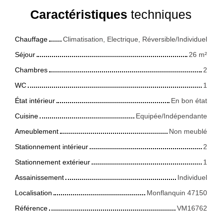
Caractéristiques
techniques
Chauffage
Climatisation, Electrique, Réversible/Individuel
Séjour
26
m²
Chambres
2
WC
1
État intérieur
En bon état
Cuisine
Equipée/Indépendante
Ameublement
Non meublé
Stationnement intérieur
2
Stationnement extérieur
1
Assainissement
Individuel
Localisation
Monflanquin 47150
Référence
VM16762