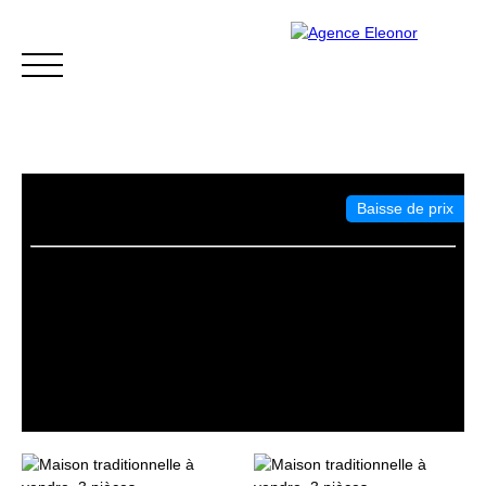
Baisse de prix
ACCUEIL
ACHETER
VENDRE
BLOG
CONTACT
Être rappelé