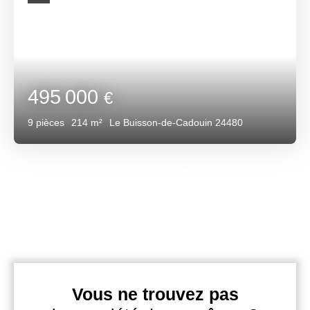
495 000
€
9
pièces
214
m²
Le Buisson-de-Cadouin 24480
Vous ne trouvez pas