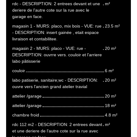
rdc - DESCRIPTION: 2 entrees devant et une
m²
deriere de l'autre cote sur la rue avec le
garage en face.
magasin 1 - MURS: placo, mix bois - VUE: rue
23.5 m²
- DESCRIPTION: insert gainée , etait espace
livraison et contabilitee.
magasin 2 - MURS: placo - VUE: rue -
20 m²
DESCRIPTION: ouvrre vers. couloir et l'arriere
labo pâtisserie
couloir
6 m²
labo patiserie, sanitaire;wc - DESCRIPTION:
20 m²
ouvre vers l'ancien grand atelier travial
attelier /garage
20 m²
attelier /garage
18 m²
chambre froid
4.8 m²
rdc 112 m2 - DESCRIPTION: 2 entrees devant
m²
et une deriere de l'autre cote sur la rue avec