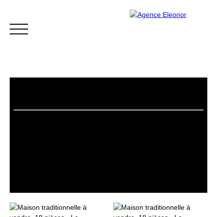
ACCUEIL
ACHETER
VENDRE
BLOG
CONTACT
Être rappelé