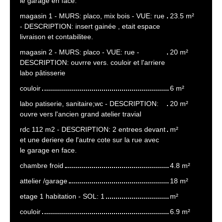
le garage en face.
magasin 1 - MURS: placo, mix bois - VUE: rue
23.5 m²
- DESCRIPTION: insert gainée , etait espace
livraison et contabilitee.
magasin 2 - MURS: placo - VUE: rue -
20 m²
DESCRIPTION: ouvrre vers. couloir et l'arriere
labo pâtisserie
couloir
6 m²
labo patiserie, sanitaire;wc - DESCRIPTION:
20 m²
ouvre vers l'ancien grand atelier travial
rdc 112 m2 - DESCRIPTION: 2 entrees devant
m²
et une deriere de l'autre cote sur la rue avec
le garage en face.
chambre froid
4.8 m²
attelier /garage
18 m²
etage 1 habitation - SOL: 1
m²
couloir
6.9 m²