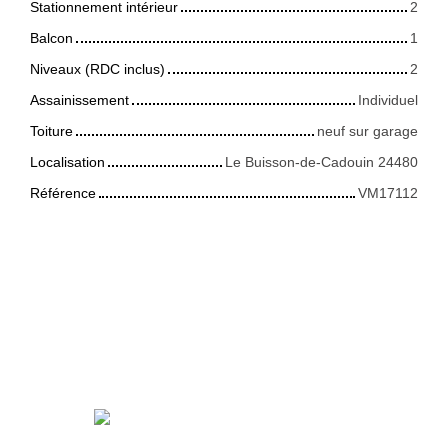
Stationnement intérieur
2
Balcon
1
Niveaux (RDC inclus)
2
Assainissement
Individuel
Toiture
neuf sur garage
Localisation
Le Buisson-de-Cadouin 24480
Référence
VM17112