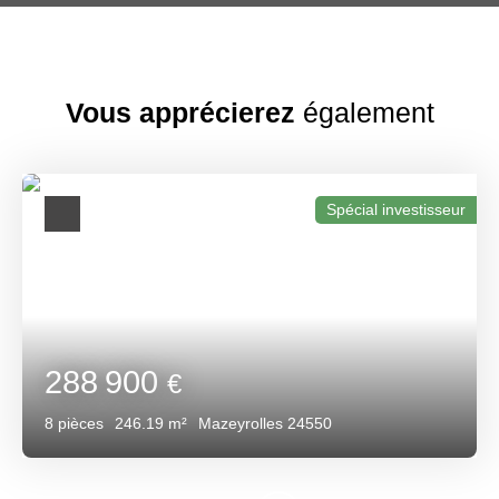
Vous apprécierez
également
Spécial investisseur
288 900
€
8
pièces
246.19
m²
Mazeyrolles 24550