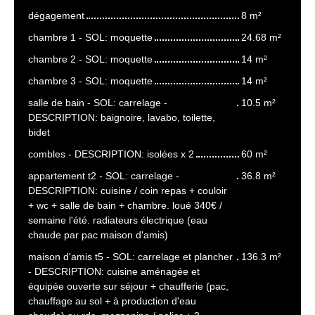
dégagement
8 m²
chambre 1 - SOL: moquette
24.68 m²
chambre 2 - SOL: moquette
14 m²
chambre 3 - SOL: moquette
14 m²
salle de bain - SOL: carrelage -
10.5 m²
DESCRIPTION: baignoire, lavabo, toilette,
bidet
combles - DESCRIPTION: isolées x 2
60 m²
appartement t2 - SOL: carrelage -
36.8 m²
DESCRIPTION: cuisine / coin repas + couloir
+ wc + salle de bain + chambre. loué 340€ /
semaine l'été. radiateurs électrique (eau
chaude par pac maison d'amis)
maison d'amis t5 - SOL: carrelage et plancher
136.3 m²
- DESCRIPTION: cuisine aménagée et
équipée ouverte sur séjour + chaufferie (pac,
chauffage au sol + à production d'eau