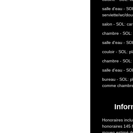
salle d'eau - S
serviette/wc/do
salon - SOL: car
chambre - SOL:
salle d'eau - S
couloir - SOL: p
chambre - SOL:
salle d'eau - SO
bureau - SOL: p
comme chambr
Infor
Honoraires inclu
honoraires 145 
moyen estimé de