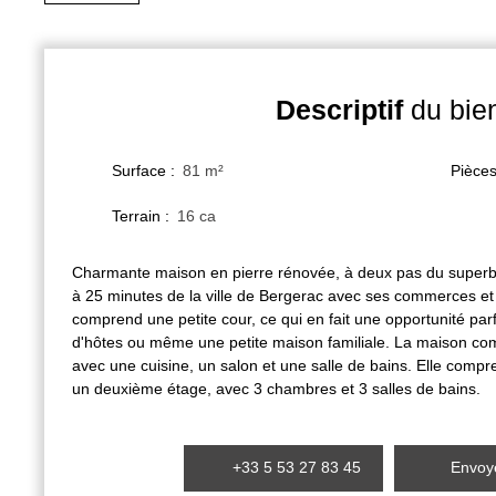
Descriptif
du bie
Surface
:
81
m²
Pièce
Terrain
:
16 ca
Charmante maison en pierre rénovée, à deux pas du superbe
à 25 minutes de la ville de Bergerac avec ses commerces et 
comprend une petite cour, ce qui en fait une opportunité pa
d'hôtes ou même une petite maison familiale. La maison c
avec une cuisine, un salon et une salle de bains. Elle comp
un deuxième étage, avec 3 chambres et 3 salles de bains.
+33 5 53 27 83 45
Envoye