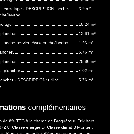
OL: carrelage - DESCRIPTION: sèche-
3.9 m²
uche/lavabo
relage
15.24 m²
 plancher
13.81 m²
OL: sèche-serviette/wc/douche/lavabo
1.93 m²
lancher
5.76 m²
 plancher
25.86 m²
L: plancher
4.02 m²
lancher - DESCRIPTION: utilisé
5.76 m²
e
mations
complémentaires
s de 8% TTC à la charge de l'acquéreur. Prix hors
872 €. Classe énergie D, Classe climat B Montant
s dépenses annuelles d'énergie pour un usage