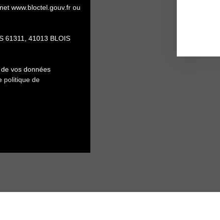
rnet www.bloctel.gouv.fr ou
 CS 61311, 41013 BLOIS
nt de vos données
re
politique de