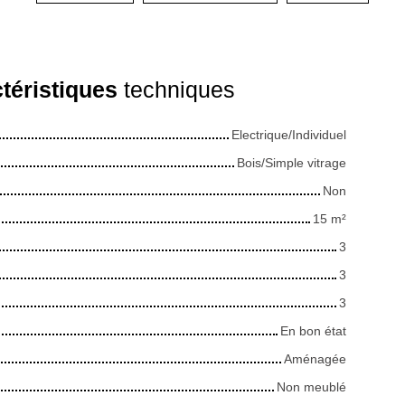
téristiques
techniques
Electrique/Individuel
Bois/Simple vitrage
Non
15
m²
3
3
3
En bon état
Aménagée
Non meublé