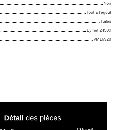
Non
Tout à l'égout
Tuiles
Eymet 24500
VM16928
Détail
des pièces
arrelage
10.55 m²