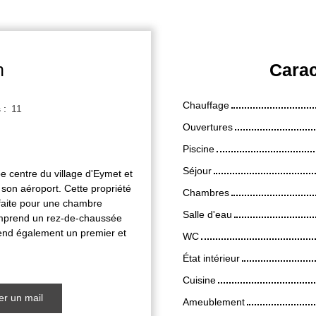
n
Carac
Chauffage
s
:
11
Ouvertures
Piscine
Séjour
 centre du village d'Eymet et
son aéroport. Cette propriété
Chambres
rfaite pour une chambre
Salle d'eau
omprend un rez-de-chaussée
rend également un premier et
WC
État intérieur
Cuisine
r un mail
Ameublement