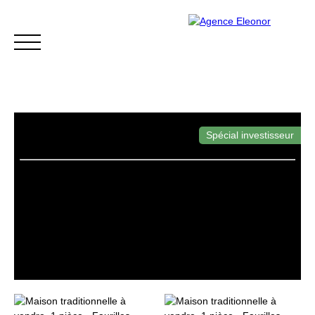
Spécial investisseur
ACCUEIL
ACHETER
VENDRE
BLOG
CONTACT
Être rappelé