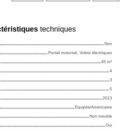
téristiques
techniques
Non
Portail motorisé, Volets électriques
45
m²
4
3
5
2013
Equipée/Américaine
Non meublé
Oui