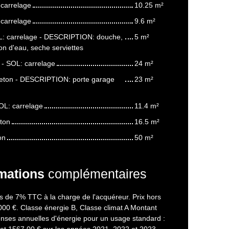
carrelage
10.25 m²
carrelage
9.6 m²
OL: carrelage - DESCRIPTION: douche,
5 m²
on d'eau, seche serviettes
 - SOL: carrelage
24 m²
beton - DESCRIPTION: porte garage
23 m²
SOL: carrelage
11.4 m²
eton
16.5 m²
on
50 m²
mations
complémentaires
s de 7% TTC à la charge de l'acquéreur. Prix hors
000 €. Classe énergie B, Classe climat A Montant
nses annuelles d'énergie pour un usage standard :
 et 1567.00 € sur les années 2021, 2022 et 2023