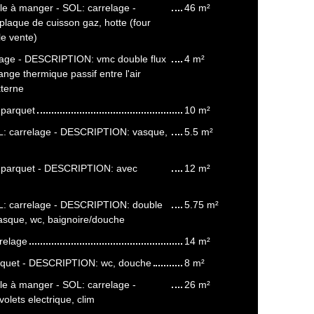
lle à manger - SOL: carrelage -
46 m²
aque de cuisson gaz, hotte (four
le vente)
lage - DESCRIPTION: vmc double flux
4 m²
nge thermique passif entre l'air
xterne
 parquet
10 m²
OL: carrelage - DESCRIPTION: vasque,
5.5 m²
 parquet - DESCRIPTION: avec
12 m²
OL: carrelage - DESCRIPTION: double
5.75 m²
sque, wc, baignoire/douche
relage
14 m²
arquet - DESCRIPTION: wc, douche
8 m²
lle à manger - SOL: carrelage -
26 m²
lets electrique, clim