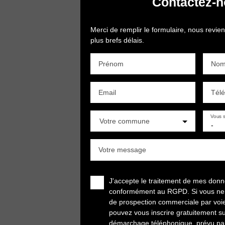
Contactez-
Merci de remplir le formulaire, nous revie
plus brefs délais.
Prénom
No
Email
Tél
Vous s
Votre commune
-
Votre message
J'accepte le traitement de mes don
conformément au RGPD. Si vous ne so
de prospection commerciale par voi
pouvez vous inscrire gratuitement sur
démarchage téléphonique, prévu par 