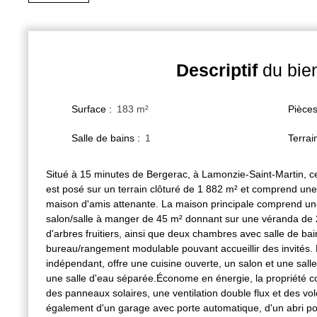
Descriptif
du bie
Surface
:
183
m²
Pièce
Salle de bains
:
1
Terrai
Situé à 15 minutes de Bergerac, à Lamonzie-Saint-Martin, c
est posé sur un terrain clôturé de 1 882 m² et comprend un
maison d'amis attenante. La maison principale comprend une
salon/salle à manger de 45 m² donnant sur une véranda de 
d'arbres fruitiers, ainsi que deux chambres avec salle de ba
bureau/rangement modulable pouvant accueillir des invités.
indépendant, offre une cuisine ouverte, un salon et une sal
une salle d'eau séparée.Économe en énergie, la propriété c
des panneaux solaires, une ventilation double flux et des vol
également d'un garage avec porte automatique, d'un abri p