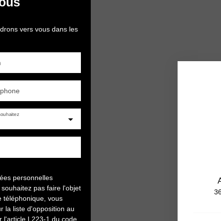
nous
ndrons vers vous dans les
m
éphone
ouhaitez
nées personnelles
uhaitez pas faire l'objet
36
e téléphonique, vous
 la liste d'opposition au
l'article L223-1 du code