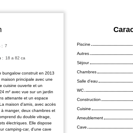
n
Carac
Piscine
s
:
7
Autres
n
:
18 a 82 ca
Séjour
Chambres
e bungalow construit en 2013
e maison principale avec une
Salle d'eau
 cuisine ouverte et un
WC
24 m² avec vue sur un jardin
ins attenante et un espace
Construction
 La maison d'amis, avec accès
Cuisine
le à manger, deux chambres et
omprend du double vitrage,
Ameublement
ets électriques. Elle dispose
Cave
our camping-car, d'une cave