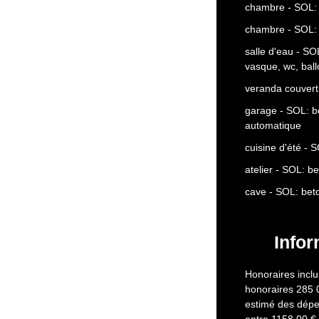
chambre - SOL: 
chambre - SOL: 
salle d'eau - S
vasque, wc, ball
veranda couvert
garage - SOL: 
automatique
cuisine d'été - 
atelier - SOL: b
cave - SOL: bet
Infor
Honoraires inclu
honoraires 285 
estimé des dépe
entre 1158.00 €