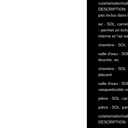
cuisine/salon/sa
DESCRIPTION: pl
pas inclus dans 
wc - SOL: carre
- permet un écha
interne et l'air e
chambre - SOL:
salle d'eau - S
douche, wc
chambre - SOL:
placard
salle d'eau - S
vasquedouble va
piéce - SOL: car
piéce - SOL: p
cuisine/salon/sa
DESCRIPTION: vo