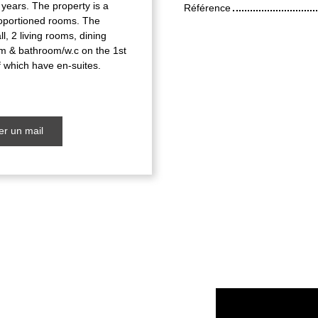
years. The property is a
Référence
proportioned rooms. The
 2 living rooms, dining
m & bathroom/w.c on the 1st
f which have en-suites.
r un mail