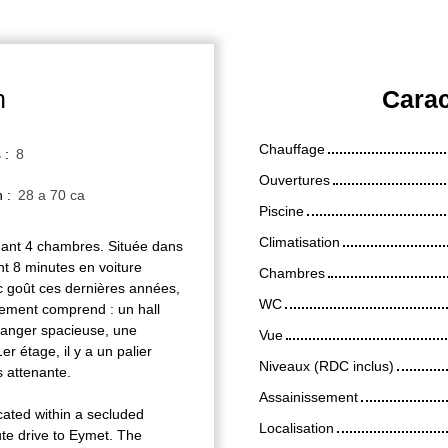
n
Carac
Chauffage
s
:
8
Ouvertures
n
:
28 a 70 ca
Piscine
Climatisation
nant 4 chambres. Située dans
nt 8 minutes en voiture
Chambres
c goût ces dernières années,
WC
gement comprend : un hall
 manger spacieuse, une
Vue
r étage, il y a un palier
Niveaux (RDC inclus)
 attenante.
Assainissement
ated within a secluded
Localisation
ute drive to Eymet. The