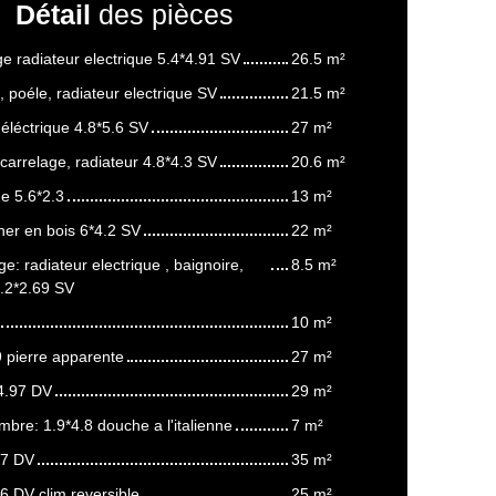
Détail
des pièces
ge radiateur electrique 5.4*4.91 SV
26.5 m²
, poéle, radiateur electrique SV
21.5 m²
 éléctrique 4.8*5.6 SV
27 m²
carrelage, radiateur 4.8*4.3 SV
20.6 m²
ge 5.6*2.3
13 m²
er en bois 6*4.2 SV
22 m²
e: radiateur electrique , baignoire,
8.5 m²
3.2*2.69 SV
10 m²
9 pierre apparente
27 m²
4.97 DV
29 m²
bre: 1.9*4.8 douche a l'italienne
7 m²
.7 DV
35 m²
6 DV clim reversible
25 m²