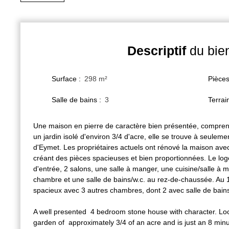
Descriptif
du bie
Surface
:
298
m²
Pièce
Salle de bains
:
3
Terrai
Une maison en pierre de caractère bien présentée, compre
un jardin isolé d'environ 3/4 d'acre, elle se trouve à seuleme
d'Eymet. Les propriétaires actuels ont rénové la maison ave
créant des pièces spacieuses et bien proportionnées. Le lo
d'entrée, 2 salons, une salle à manger, une cuisine/salle à
chambre et une salle de bains/w.c. au rez-de-chaussée. Au 1e
spacieux avec 3 autres chambres, dont 2 avec salle de bains
A well presented 4 bedroom stone house with character. Loc
garden of approximately 3/4 of an acre and is just an 8 min