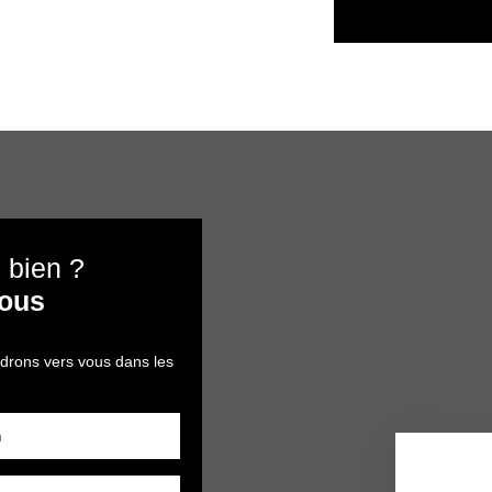
 bien ?
nous
ndrons vers vous dans les
m