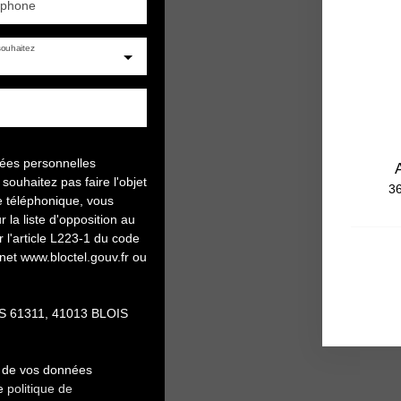
éphone
ouhaitez
nées personnelles
uhaitez pas faire l'objet
36
e téléphonique, vous
 la liste d'opposition au
l'article L223-1 du code
rnet www.bloctel.gouv.fr ou
 CS 61311, 41013 BLOIS
nt de vos données
re
politique de