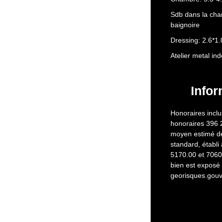
Sdb dans la cham
baignoire
Dressing: 2.6*1.
Atelier metal in
Infor
Honoraires inclu
honoraires 396 
moyen estimé de
standard, établi 
5170.00 et 7060.
bien est exposé 
georisques.gouv.