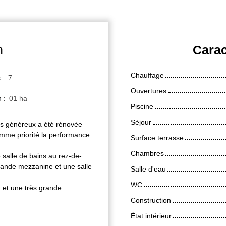
n
Carac
Chauffage
s
:
7
Ouvertures
n
:
01 ha
Piscine
Séjour
mes généreux a été rénovée
omme priorité la performance
Surface terrasse
Chambres
 salle de bains au rez-de-
ande mezzanine et une salle
Salle d'eau
WC
, et une très grande
Construction
État intérieur