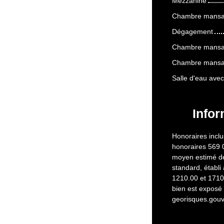
Mezzanine
Chambre mansa
Dégagement
Chambre mansa
Chambre mansar
Salle d'eau ave
Infor
Honoraires inclu
honoraires 569 
moyen estimé de
standard, établi 
1210.00 et 1710.
bien est exposé 
georisques.gouv.