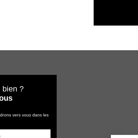
 bien ?
nous
ndrons vers vous dans les
m