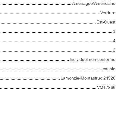
Aménagée/Américaine
Verdure
Est-Ouest
1
4
2
Individuel non conforme
canale
Lamonzie-Montastruc 24520
VM17266