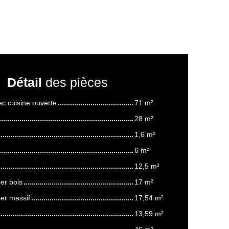
Détail
des pièces
ec cuisine ouverte
71 m²
28 m²
1,6 m²
6 m²
12,5 m²
er bois
17 m²
er massif
17,54 m²
13,59 m²