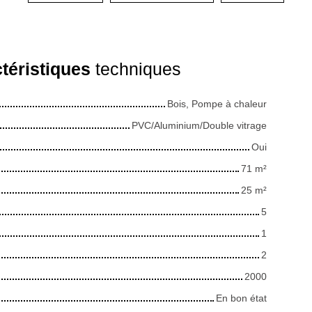
téristiques
techniques
Bois, Pompe à chaleur
PVC/Aluminium/Double vitrage
Oui
71
m²
25
m²
5
1
2
2000
En bon état