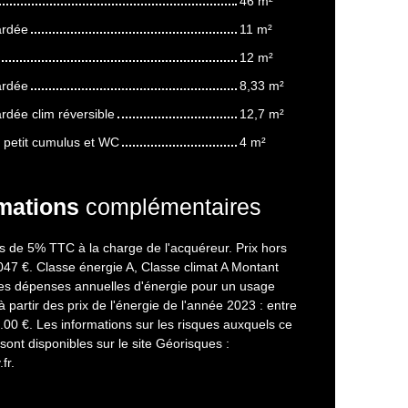
46 m²
rdée
11 m²
12 m²
rdée
8,33 m²
dée clim réversible
12,7 m²
c petit cumulus et WC
4 m²
mations
complémentaires
s de 5% TTC à la charge de l'acquéreur. Prix hors
047 €. Classe énergie A, Classe climat A Montant
s dépenses annuelles d'énergie pour un usage
à partir des prix de l'énergie de l'année 2023 : entre
00 €. Les informations sur les risques auxquels ce
sont disponibles sur le site Géorisques :
fr.