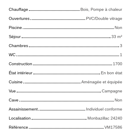
Chauffage
Bois, Pompe à chaleur
Ouvertures
PVC/Double vitrage
Piscine
Non
Séjour
33
m²
Chambres
3
WC
1
Construction
1700
État intérieur
En bon état
Cuisine
Aménagée et équipée
Vue
Campagne
Cave
Non
Assainissement
Individuel conforme
Localisation
Monbazillac 24240
Référence
VM17586