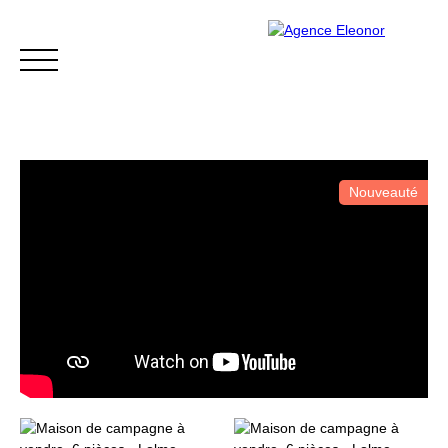
Nouveauté
ACCUEIL
ACHETER
VENDRE
BLOG
CONTACT
Être rappelé