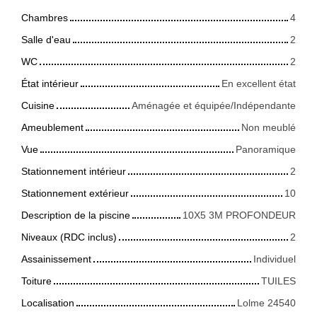
Chambres
4
Salle d'eau
2
WC
2
État intérieur
En excellent état
Cuisine
Aménagée et équipée/Indépendante
Ameublement
Non meublé
Vue
Panoramique
Stationnement intérieur
2
Stationnement extérieur
10
Description de la piscine
10X5 3M PROFONDEUR
Niveaux (RDC inclus)
2
Assainissement
Individuel
Toiture
TUILES
Localisation
Lolme 24540