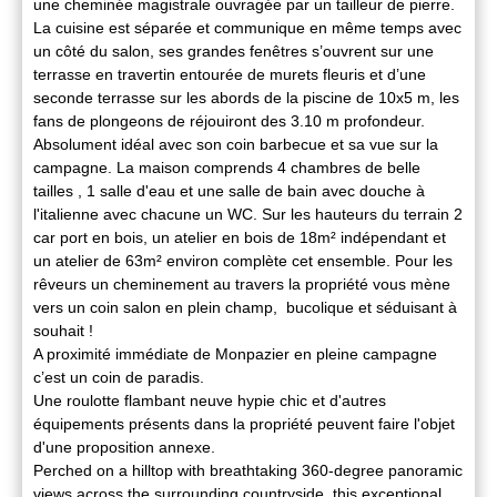
une cheminée magistrale ouvragée par un tailleur de pierre.
La cuisine est séparée et communique en même temps avec
un côté du salon, ses grandes fenêtres s’ouvrent sur une
terrasse en travertin entourée de murets fleuris et d’une
seconde terrasse sur les abords de la piscine de 10x5 m, les
fans de plongeons de réjouiront des 3.10 m profondeur.
Absolument idéal avec son coin barbecue et sa vue sur la
campagne. La maison comprends 4 chambres de belle
tailles , 1 salle d'eau et une salle de bain avec douche à
l'italienne avec chacune un WC. Sur les hauteurs du terrain 2
car port en bois, un atelier en bois de 18m² indépendant et
un atelier de 63m² environ complète cet ensemble. Pour les
rêveurs un cheminement au travers la propriété vous mène
vers un coin salon en plein champ, bucolique et séduisant à
souhait !
A proximité immédiate de Monpazier en pleine campagne
c’est un coin de paradis.
Une roulotte flambant neuve hypie chic et d'autres
équipements présents dans la propriété peuvent faire l'objet
d'une proposition annexe.
Perched on a hilltop with breathtaking 360-degree panoramic
views across the surrounding countryside, this exceptional