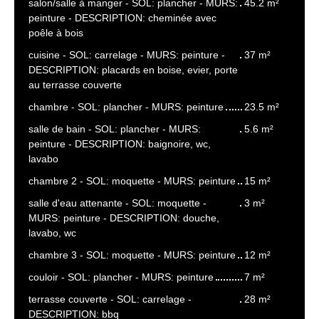
salon/salle à manger - SOL: plancher - MURS:
45.2 m²
peinture - DESCRIPTION: cheminée avec
poêle à bois
cuisine - SOL: carrelage - MURS: peinture -
37 m²
DESCRIPTION: placards en boise, evier, porte
au terrasse couverte
chambre - SOL: plancher - MURS: peinture
23.5 m²
salle de bain - SOL: plancher - MURS:
5.6 m²
peinture - DESCRIPTION: baignoire, wc,
lavabo
chambre 2 - SOL: moquette - MURS: peinture
15 m²
salle d'eau attenante - SOL: moquette -
3 m²
MURS: peinture - DESCRIPTION: douche,
lavabo, wc
chambre 3 - SOL: moquette - MURS: peinture
12 m²
couloir - SOL: plancher - MURS: peinture
7 m²
terrasse couverte - SOL: carrelage -
28 m²
DESCRIPTION: bbq