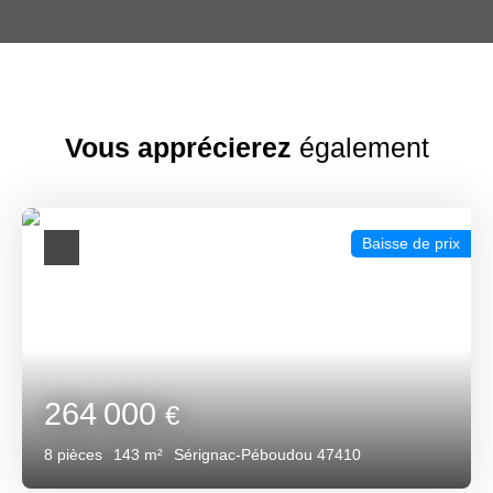
Vous apprécierez
également
Baisse de prix
264 000
€
8
pièces
143
m²
Sérignac-Péboudou 47410