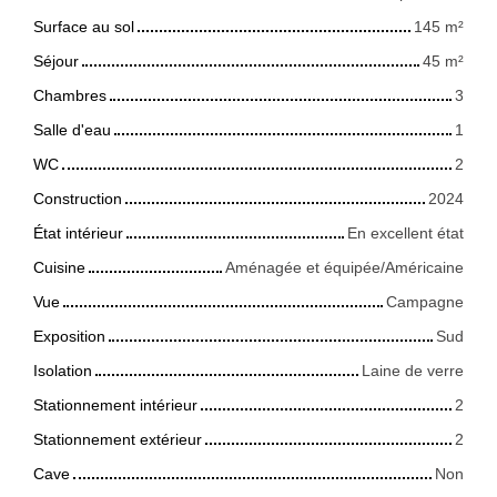
Surface au sol
145
m²
Séjour
45
m²
Chambres
3
Salle d'eau
1
WC
2
Construction
2024
État intérieur
En excellent état
Cuisine
Aménagée et équipée/Américaine
Vue
Campagne
Exposition
Sud
Isolation
Laine de verre
Stationnement intérieur
2
Stationnement extérieur
2
Cave
Non