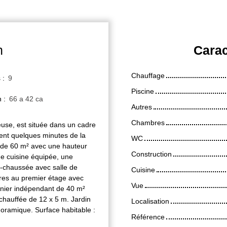
n
Carac
Chauffage
s
:
9
Piscine
n
:
66 a 42 ca
Autres
Chambres
use, est située dans un cadre
ent quelques minutes de la
WC
 de 60 m² avec une hauteur
Construction
ne cuisine équipée, une
-chaussée avec salle de
Cuisine
bres au premier étage avec
Vue
nnier indépendant de 40 m²
 chauffée de 12 x 5 m. Jardin
Localisation
noramique. Surface habitable :
Référence