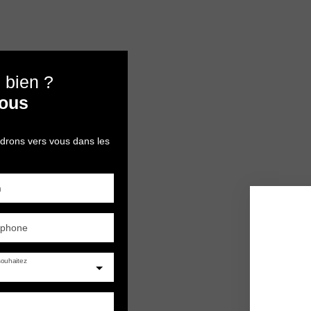
 bien ?
nous
ndrons vers vous dans les
m
éphone
ouhaitez