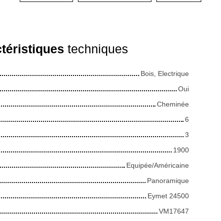
téristiques
techniques
Bois, Electrique
Oui
Cheminée
6
3
1900
Equipée/Américaine
Panoramique
Eymet 24500
VM17647