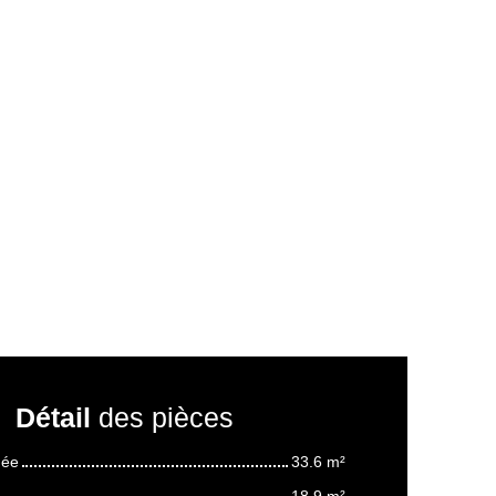
Détail
des pièces
née
33.6 m²
18.9 m²