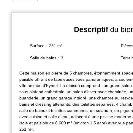
Descriptif
du bie
Surface
:
251
m²
Pièce
Salle de bains
:
3
Terrai
Cette maison en pierre de 5 chambres, étonnamment spacie
paisible offrant de fabuleuses vues panoramiques, à seulem
ville animée d'Eymet. La maison comprend : un grand salon
sous plafond cathédrale, un salon d'hiver avec cheminée, u
buanderie, un grand garage intégré, une chambre au rez-de
bains et dressing attenants, des toilettes séparées, 4 cham
salle de bains et toilettes communes, un solarium, un pigeo
avec cuisine et salle d'eau, adjacent à une piscine moderne
isolé et paisible de 6 600 m² (environ 1,5 acre) avec vue pa
251 m².