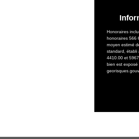
Infor
Honoraires inclu
honoraires 566 
moyen estimé de
standard, établi 
4410.00 et 5967.
bien est exposé 
georisques.gouv.