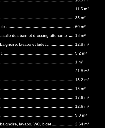
11.5 m²
35 m²
ele
60 m²
salle des bain et dressing attenante
18 m²
 baignoire, lavabo et bidet
12.8 m²
t
5.2 m²
1 m²
21.8 m²
13.2 m²
15 m²
17.6 m²
12.6 m²
9.8 m²
 baignoire, lavabo, WC, bidet
2.64 m²