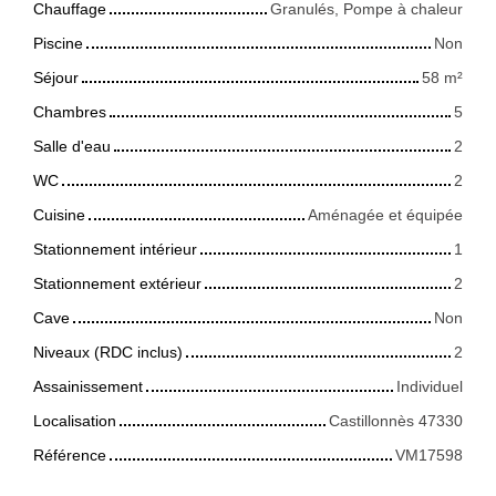
Chauffage
Granulés, Pompe à chaleur
Piscine
Non
Séjour
58
m²
Chambres
5
Salle d'eau
2
WC
2
Cuisine
Aménagée et équipée
Stationnement intérieur
1
Stationnement extérieur
2
Cave
Non
Niveaux (RDC inclus)
2
Assainissement
Individuel
Localisation
Castillonnès 47330
Référence
VM17598