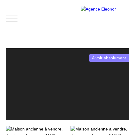
A voir absolument
ACCUEIL
ACHETER
VENDRE
BLOG
CONTACT
Être rappelé