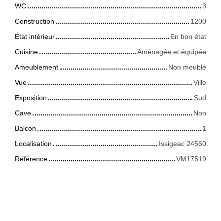
WC
3
Construction
1200
État intérieur
En bon état
Cuisine
Aménagée et équipée
Ameublement
Non meublé
Vue
Ville
Exposition
Sud
Cave
Non
Balcon
1
Localisation
Issigeac 24560
Référence
VM17519