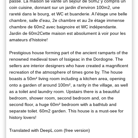
passé. La maison se vante un séjour de 50m2 y compris un
coin cuisine, donnant sur un jardin d'environ 100m2, une
rareté dans le bourg, et WC et buanderie. A l'étage une belle
chambre, salle d'eau, 2e chambre et au 2e étage immense
chambre de 60m2 avec baignoire et WC indépendante.
Jardin de 60m2Cette maison est absolument à voir pour les
amateurs d'histoire!
Prestigious house forming part of the ancient ramparts of the
renowned medieval town of Issigeac in the Dordogne. The
sellers are interior designers who have created a magnificent
recreation of the atmosphere of times gone by. The house
boasts a 50m² living room including a kitchen area, opening
onto a garden of around 100m², a rarity in the village, as well
as a toilet and laundry room. Upstairs there is a beautiful
bedroom, shower room, second bedroom and, on the
second floor, a huge 60m² bedroom with a bathtub and
separate toilet. 60m2 garden. This house is a must-see for
history lovers!
Translated with DeepL.com (free version)