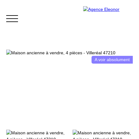
A voir absolument
ACCUEIL
ACHETER
VENDRE
BLOG
CONTACT
Être rappelé