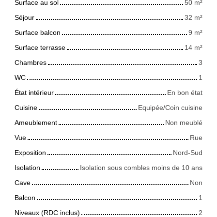
Surface au sol
50
m²
Séjour
32
m²
Surface balcon
9
m²
Surface terrasse
14
m²
Chambres
3
WC
1
État intérieur
En bon état
Cuisine
Equipée/Coin cuisine
Ameublement
Non meublé
Vue
Rue
Exposition
Nord-Sud
Isolation
Isolation sous combles moins de 10 ans
Cave
Non
Balcon
1
Niveaux (RDC inclus)
2