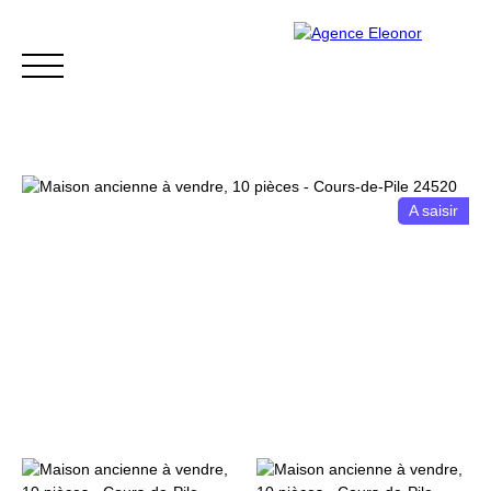
A saisir
ACCUEIL
ACHETER
VENDRE
BLOG
CONTACT
Être rappelé