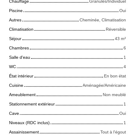
Chauffage
Granulés/Individuel
Piscine
Oui
Autres
Cheminée, Climatisation
Climatisation
Réversible
Séjour
43
m²
Chambres
6
Salle d'eau
1
WC
4
État intérieur
En bon état
Cuisine
Aménagée/Américaine
Ameublement
Non meublé
Stationnement extérieur
1
Cave
Oui
Niveaux (RDC inclus)
1
Assainissement
Tout à l'égout