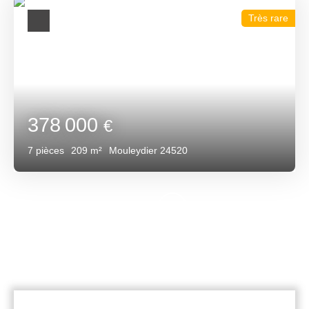
Très rare
378 000
€
7
pièces
209
m²
Mouleydier 24520