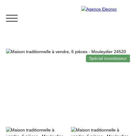
Spécial investisseur
ACCUEIL
ACHETER
VENDRE
BLOG
CONTACT
Être rappelé