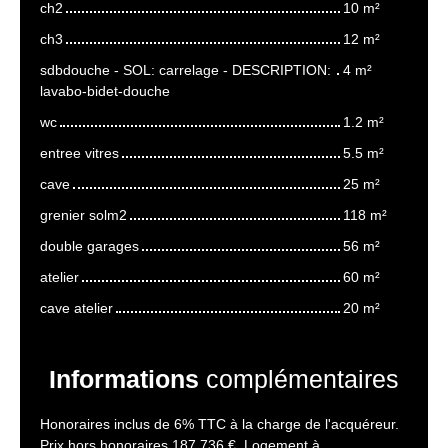
ch2
10 m²
ch3
12 m²
sdbdouche - SOL: carrelage - DESCRIPTION:
4 m²
lavabo-bidet-douche
wc
1.2 m²
entree vitres
5.5 m²
cave
25 m²
grenier solm2
118 m²
double garages
56 m²
atelier
60 m²
cave atelier
20 m²
Informations
complémentaires
Honoraires inclus de 6% TTC à la charge de l'acquéreur.
Prix hors honoraires 187 736 €. Logement à