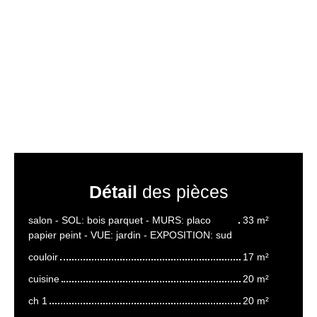
Détail
des pièces
salon - SOL: bois parquet - MURS: placo
33 m²
papier peint - VUE: jardin - EXPOSITION: sud
couloir
17 m²
cuisine
20 m²
ch 1
20 m²