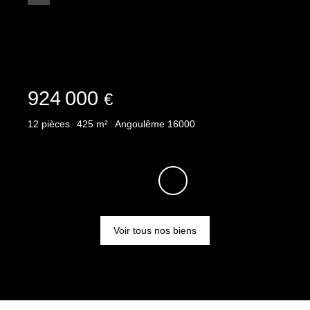
924 000
€
12
pièces
425
m²
Angoulême 16000
Voir tous nos biens