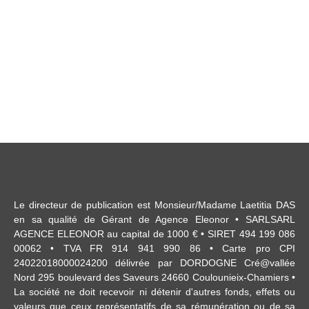
+
−
Le directeur de publication est Monsieur/Madame Laetitia DAS
en sa qualité de Gérant de Agence Eleonor • SARLSARL
AGENCE ELEONOR au capital de 1000 € • SIRET 494 199 086
00062 • TVA FR 914 941 990 86 • Carte pro CPI
24022018000024200 délivrée par DORDOGNE Cré@vallée
Nord 295 boulevard des Saveurs 24660 Coulounieix-Chamiers •
La société ne doit recevoir ni détenir d'autres fonds, effets ou
valeurs que ceux représentatifs de sa rémunération ou de sa