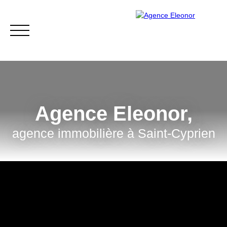
Agence Eleonor,
agence immobilière à
Saint-Cyprien
ACCUEIL
ACHETER
VENDRE
BLOG
CONTACT
Être rappelé