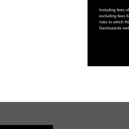
Including fees o
excluding fees 6
risks to which th
Geohazards webs