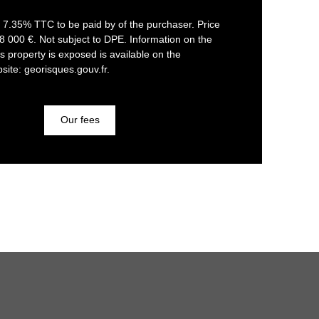
f 7.35% TTC to be paid by of the purchaser. Price
8 000 €. Not subject to DPE. Information on the
is property is exposed is available on the
ite: georisques.gouv.fr.
Our fees