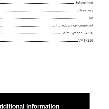
Unfurnished
Greenery
No
Individual non-compliant
Saint-Cyprien 24220
VM17216
dditional information