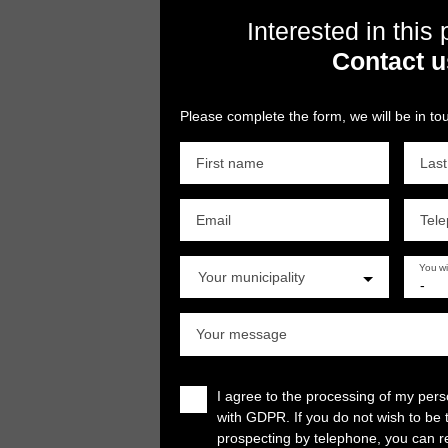
Interested in this
Contact u
Please complete the form, we will be in tou
First name
Las
Email
Tel
You w
Your municipality
-
Your message
I agree to the processing of my per
with GDPR. If you do not wish to be 
prospecting by telephone, you can re