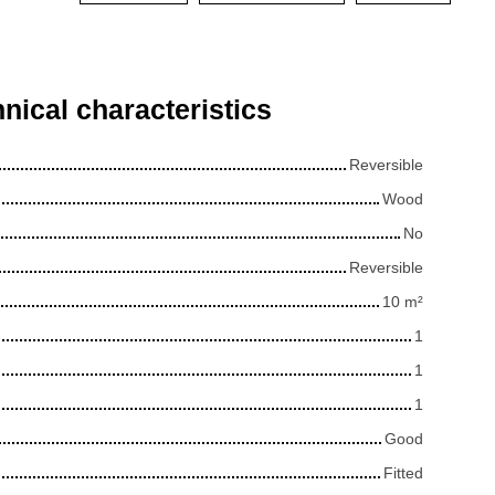
nical characteristics
Reversible
Wood
No
Reversible
10
m²
1
1
1
Good
Fitted