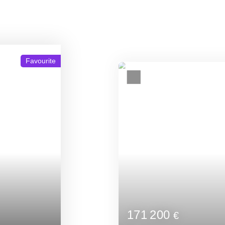
264 000
€