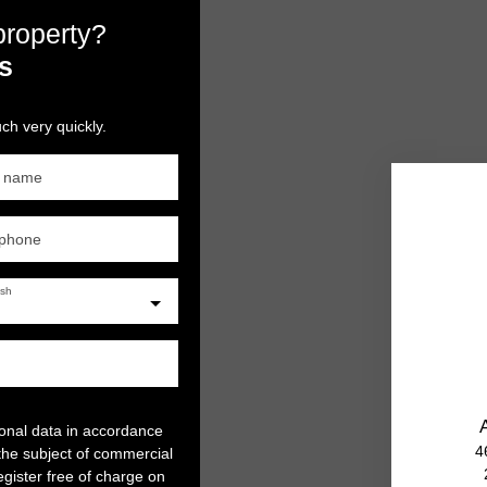
 property?
s
ch very quickly.
t name
ephone
ish
sonal data in accordance
4
the subject of commercial
gister free of charge on