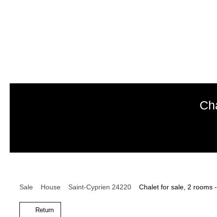
Cha
Sale
House
Saint-Cyprien 24220
Chalet for sale, 2 rooms 
Return