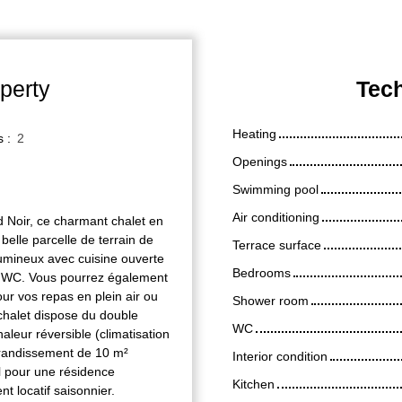
perty
Tech
Heating
s
:
2
Openings
Swimming pool
Air conditioning
d Noir, ce charmant chalet en
belle parcelle de terrain de
Terrace surface
umineux avec cuisine ouverte
Bedrooms
ec WC. Vous pourrez également
our vos repas en plein air ou
Shower room
 chalet dispose du double
WC
aleur réversible (climatisation
agrandissement de 10 m²
Interior condition
l pour une résidence
Kitchen
t locatif saisonnier.