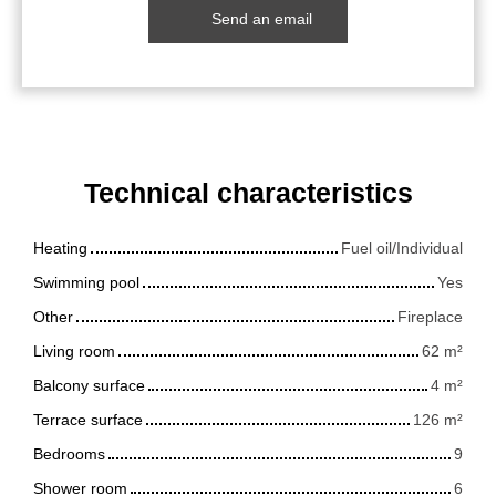
Send an email
Technical characteristics
Heating
Fuel oil/Individual
Swimming pool
Yes
Other
Fireplace
Living room
62
m²
Balcony surface
4
m²
Terrace surface
126
m²
Bedrooms
9
Shower room
6