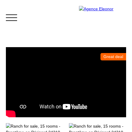
Great deal
HOME
BUY
WHY CHOOSE US?
BLOG
CONTA
Be called back