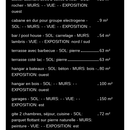
rocher - MURS: - - VUE: - - EXPOSITION:
ouest
cabane en dur pour groupe electrogene -
9 m²
SOL: - - MURS: - - VUE: - - EXPOSITION: -
bar / pool house - SOL: carrelage - MURS:
54 m²
lambris - VUE: - - EXPOSITION: nord / sud
terrasse avec barbecue - SOL: pierre
63 m²
terrasse coté lac - SOL: pierre
63 m²
hangar a bateaux - SOL: béton - MURS: bois -
80 m²
EXPOSITION: ouest
hangar en bois - SOL: - - MURS: - -
100 m²
EXPOSITION: ouest
garages - SOL: - - MURS: - - VUE: - -
150 m²
EXPOSITION: est
gite 2 chambres, séjour, cuisine - SOL:
72 m²
parquet flottant sur pierre naturelle - MURS:
peinture - VUE: - - EXPOSITION: est