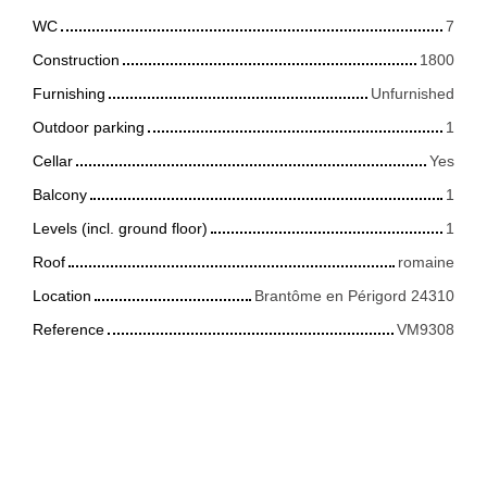
WC
7
Construction
1800
Furnishing
Unfurnished
Outdoor parking
1
Cellar
Yes
Balcony
1
Levels (incl. ground floor)
1
Roof
romaine
Location
Brantôme en Périgord 24310
Reference
VM9308