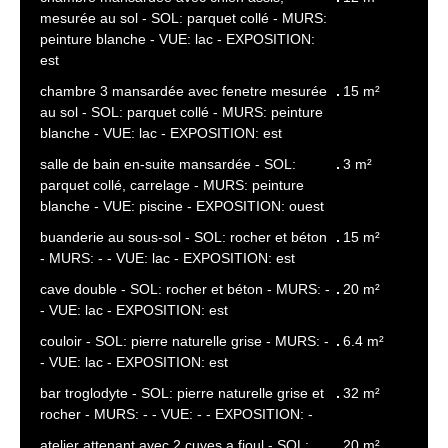
mesurée au sol - SOL: parquet collé - MURS:
peinture blanche - VUE: lac - EXPOSITION:
est
chambre 3 mansardée avec fenetre mesurée
15 m²
au sol - SOL: parquet collé - MURS: peinture
blanche - VUE: lac - EXPOSITION: est
salle de bain en-suite mansardée - SOL:
3 m²
parquet collé, carrelage - MURS: peinture
blanche - VUE: piscine - EXPOSITION: ouest
buanderie au sous-sol - SOL: rocher et béton
15 m²
- MURS: - - VUE: lac - EXPOSITION: est
cave double - SOL: rocher et béton - MURS: -
20 m²
- VUE: lac - EXPOSITION: est
couloir - SOL: pierre naturelle grise - MURS: -
6.4 m²
- VUE: lac - EXPOSITION: est
bar troglodyte - SOL: pierre naturelle grise et
32 m²
rocher - MURS: - - VUE: - - EXPOSITION: -
atelier attenant avec 2 cuves a fioul - SOL:
20 m²