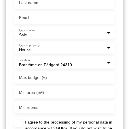
Last name
Email
Type of offer
Sale
Type of property
House
Location
Brantôme en Périgord 24310
Max budget (€)
Min area (m²)
Min rooms
I agree to the processing of my personal data in
accordance with GDPR. If you do not wish to be