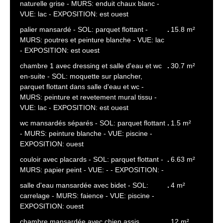
naturelle grise - MURS: enduit chaux blanc -
VUE: lac - EXPOSITION: est ouest
palier mansardé - SOL: parquet flottant -
15.8 m²
MURS: poutres et peinture blanche - VUE: lac
- EXPOSITION: est ouest
chambre 1 avec dressing et salle d'eau et wc
30.7 m²
en-suite - SOL: moquette sur plancher,
parquet flottant dans salle d'eau et wc -
MURS: peinture et revetement mural tissu -
VUE: lac - EXPOSITION: est ouest
wc mansardés séparés - SOL: parquet flottant
1.5 m²
- MURS: peinture blanche - VUE: piscine -
EXPOSITION: ouest
couloir avec placards - SOL: parquet flottant -
6.63 m²
MURS: papier peint - VUE: - - EXPOSITION: -
salle d'eau mansardée avec bidet - SOL:
4 m²
carrelage - MURS: faience - VUE: piscine -
EXPOSITION: ouest
chambre mansardée avec chien assis,
12 m²