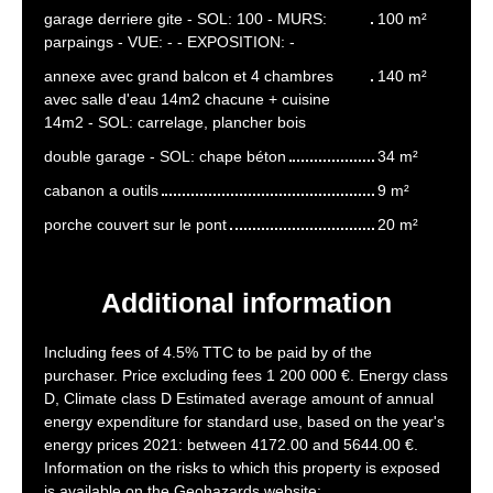
garage derriere gite - SOL: 100 - MURS:
100 m²
parpaings - VUE: - - EXPOSITION: -
annexe avec grand balcon et 4 chambres
140 m²
avec salle d'eau 14m2 chacune + cuisine
14m2 - SOL: carrelage, plancher bois
double garage - SOL: chape béton
34 m²
cabanon a outils
9 m²
porche couvert sur le pont
20 m²
Additional information
Including fees of 4.5% TTC to be paid by of the
purchaser. Price excluding fees 1 200 000 €. Energy class
D, Climate class D Estimated average amount of annual
energy expenditure for standard use, based on the year's
energy prices 2021: between 4172.00 and 5644.00 €.
Information on the risks to which this property is exposed
is available on the Geohazards website: